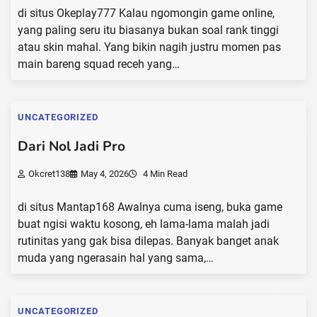
di situs Okeplay777 Kalau ngomongin game online,
yang paling seru itu biasanya bukan soal rank tinggi
atau skin mahal. Yang bikin nagih justru momen pas
main bareng squad receh yang…
UNCATEGORIZED
Dari Nol Jadi Pro
Okcret138
May 4, 2026
4 Min Read
di situs Mantap168 Awalnya cuma iseng, buka game
buat ngisi waktu kosong, eh lama-lama malah jadi
rutinitas yang gak bisa dilepas. Banyak banget anak
muda yang ngerasain hal yang sama,…
UNCATEGORIZED