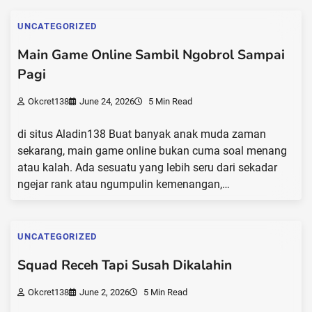
UNCATEGORIZED
Main Game Online Sambil Ngobrol Sampai
Pagi
Okcret138
June 24, 2026
5 Min Read
di situs Aladin138 Buat banyak anak muda zaman
sekarang, main game online bukan cuma soal menang
atau kalah. Ada sesuatu yang lebih seru dari sekadar
ngejar rank atau ngumpulin kemenangan,…
UNCATEGORIZED
Squad Receh Tapi Susah Dikalahin
Okcret138
June 2, 2026
5 Min Read