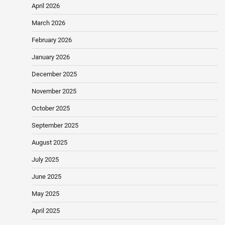
April 2026
March 2026
February 2026
January 2026
December 2025
November 2025
October 2025
September 2025
August 2025
July 2025
June 2025
May 2025
April 2025