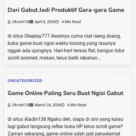
Dari Gabut Jadi Produktif Gara-gara Game
Okcret138
April 8, 2026
4 Min Read
di situs Okeplay777 Awalnya cuma niat iseng doang,
buka game buat ngisi waktu kosong yang rasanya
nggak ada ujungnya. Hari-hari terasa flat, bangun tidur
scroll sosmed, makan, terus balik rebahan…
UNCATEGORIZED
Game Online Paling Seru Buat Ngisi Gabut
Okcret138
March 24, 2026
4 Min Read
di situs Aladin138 Ngaku deh, siapa di sini yang kalau
lagi gabut langsung reflex buka HP terus scroll game?
Zaman sekarang, game online udah jadi penyelamat