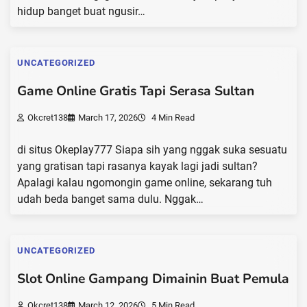
hidup banget buat ngusir…
UNCATEGORIZED
Game Online Gratis Tapi Serasa Sultan
Okcret138
March 17, 2026
4 Min Read
di situs Okeplay777 Siapa sih yang nggak suka sesuatu
yang gratisan tapi rasanya kayak lagi jadi sultan?
Apalagi kalau ngomongin game online, sekarang tuh
udah beda banget sama dulu. Nggak…
UNCATEGORIZED
Slot Online Gampang Dimainin Buat Pemula
Okcret138
March 12, 2026
5 Min Read